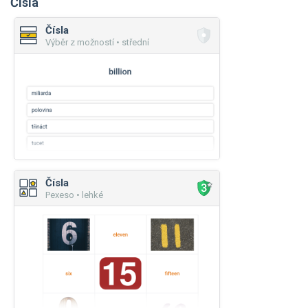
Čísla
Čísla
Výběr z možností • střední
Čísla
Pexeso • lehké