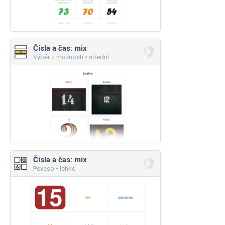
Čísla a čas: mix
Výběr z možností • střední
Čísla a čas: mix
Pexeso • lehké