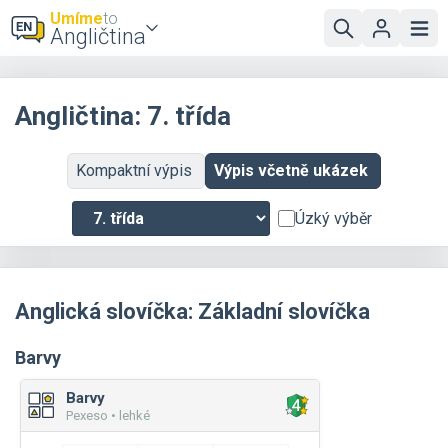
Umíme
to
Angličtina
Angličtina: 7. třída
Kompaktní výpis
Výpis včetně ukázek
Úzký výběr
Anglická slovíčka: Základní slovíčka
Barvy
Barvy
Pexeso • lehké