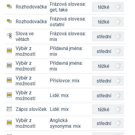
Frázová slovesa:
Rozhodovačka
těžké
get, take
Frázová slovesa:
Rozhodovačka
těžké
ostatní
Slova ve
Frázová slovesa:
střední
větách
mix
Výběr z
Přídavná jména:
střední
možností
mix
Výběr z
Přídavná jména:
těžké
možností
mix
Výběr z
Příslovce: mix
střední
možností
Výběr z
Lidé: mix
střední
možností
Zápis slovíček
Lidé: mix
těžké
Výběr z
Anglická
střední
možností
synonyma: mix