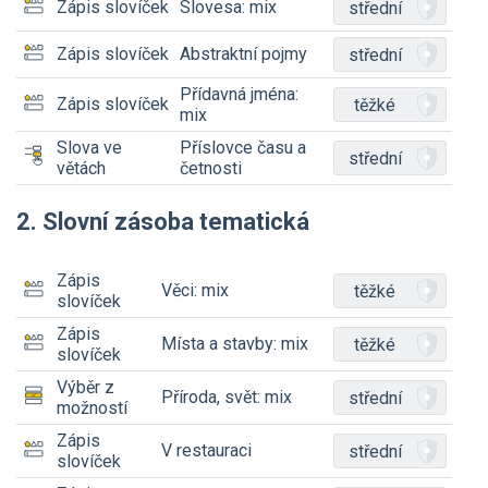
Zápis slovíček
Slovesa: mix
střední
Zápis slovíček
Abstraktní pojmy
střední
Přídavná jména:
Zápis slovíček
těžké
mix
Slova ve
Příslovce času a
střední
větách
četnosti
2. Slovní zásoba tematická
Zápis
Věci: mix
těžké
slovíček
Zápis
Místa a stavby: mix
těžké
slovíček
Výběr z
Příroda, svět: mix
střední
možností
Zápis
V restauraci
střední
slovíček