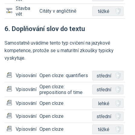
Stavba
Citáty v angličtině
těžké
vět
6. Doplňování slov do textu
Samostatně uvádíme tento typ cvičení na jazykové
kompetence, protože se u maturitní zkoušky typicky
vyskytuje.
Vpisování
Open cloze: quantifiers
střední
Open cloze:
Vpisování
střední
prepositions of time
Vpisování
Open cloze
lehké
Vpisování
Open cloze
střední
Vpisování
Open cloze
těžké