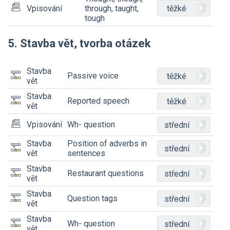
těžké
Vpisování
through, taught,
tough
5. Stavba vět, tvorba otázek
Stavba
Passive voice
těžké
vět
Stavba
Reported speech
těžké
vět
Vpisování
Wh- question
střední
Stavba
Position of adverbs in
střední
vět
sentences
Stavba
Restaurant questions
střední
vět
Stavba
Question tags
střední
vět
Stavba
Wh- question
střední
vět