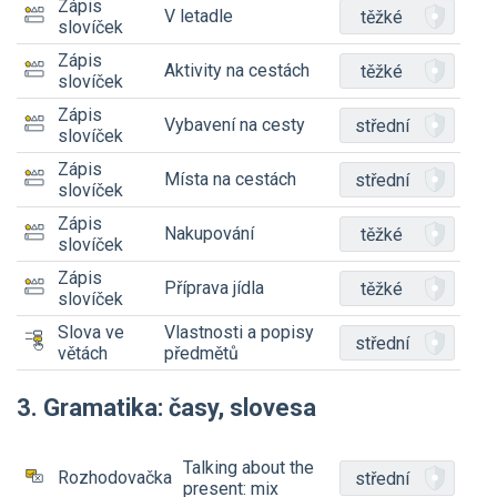
Zápis
V letadle
těžké
slovíček
Zápis
Aktivity na cestách
těžké
slovíček
Zápis
Vybavení na cesty
střední
slovíček
Zápis
Místa na cestách
střední
slovíček
Zápis
Nakupování
těžké
slovíček
Zápis
Příprava jídla
těžké
slovíček
Slova ve
Vlastnosti a popisy
střední
větách
předmětů
3. Gramatika: časy, slovesa
Talking about the
Rozhodovačka
střední
present: mix