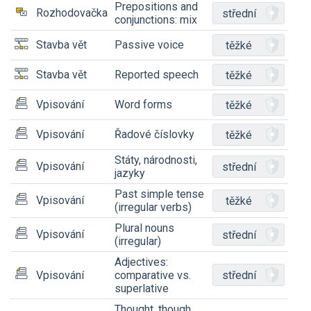
Prepositions and
Rozhodovačka
střední
conjunctions: mix
Stavba vět
Passive voice
těžké
Stavba vět
Reported speech
těžké
Vpisování
Word forms
těžké
Vpisování
Řadové číslovky
těžké
Státy, národnosti,
Vpisování
střední
jazyky
Past simple tense
Vpisování
těžké
(irregular verbs)
Plural nouns
Vpisování
střední
(irregular)
Adjectives:
střední
Vpisování
comparative vs.
superlative
Thought, though,