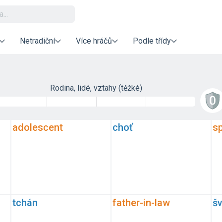
Netradiční
Více hráčů
Podle třídy
Rodina, lidé, vztahy (těžké)
adolescent
choť
s
tchán
father-in-law
š