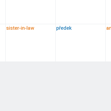
sister-in-law
předek
a