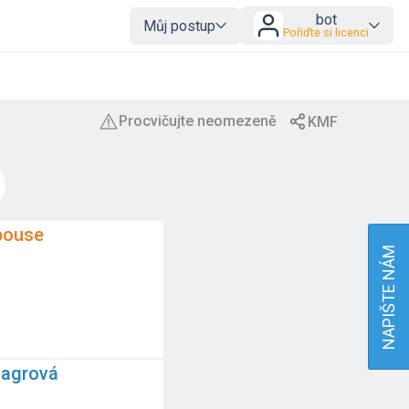
bot
Můj postup
Pořiďte si licenci
pouse
NAPIŠTE NÁM
vagrová