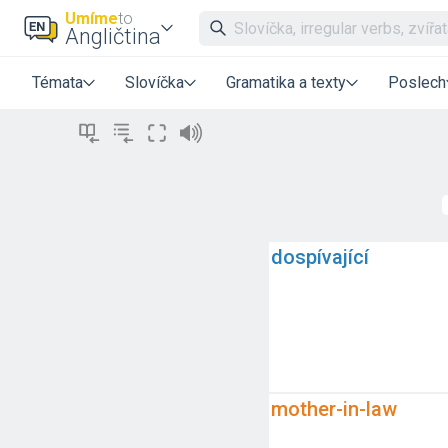
Umíme
to
Angličtina
Témata
Slovíčka
Gramatika a texty
Poslech
dospívající
mother-in-law