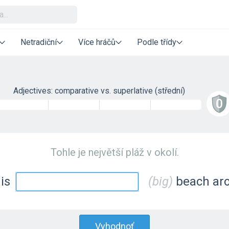
Netradiční
Více hráčů
Podle třídy
Adjectives: comparative vs. superlative (střední)
Tohle je největší pláž v okolí.
 is
(big)
beach ar
Vyhodnoť