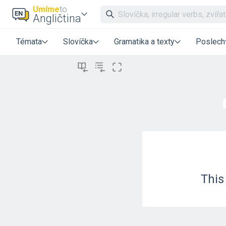
Umíme
to
Angličtina
Témata
Slovíčka
Gramatika a texty
Poslech
This