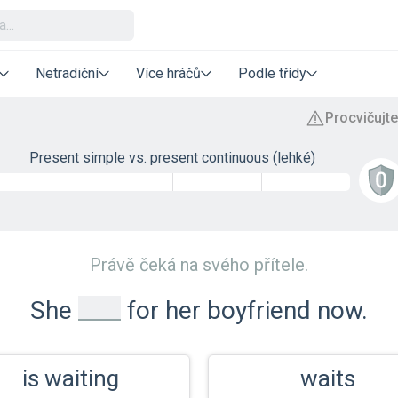
Netradiční
Více hráčů
Podle třídy
Present simple vs. present continuous (lehké)
Právě čeká na svého přítele.
_
She
for her boyfriend now.
is waiting
waits