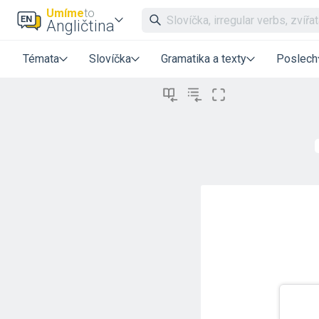
Umíme
to
Angličtina
Témata
Slovíčka
Gramatika a texty
Poslech