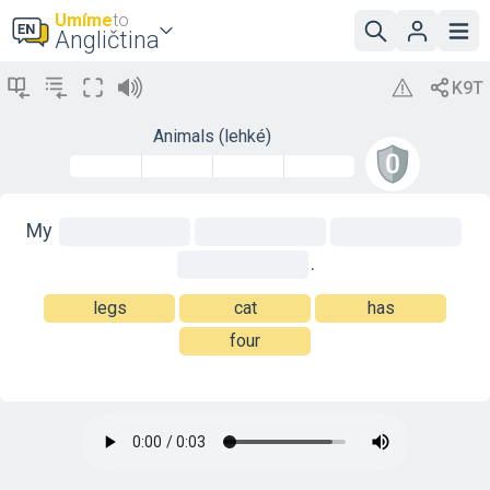
Umíme
to
Angličtina
Animals (lehké)
My
.
legs
cat
has
four