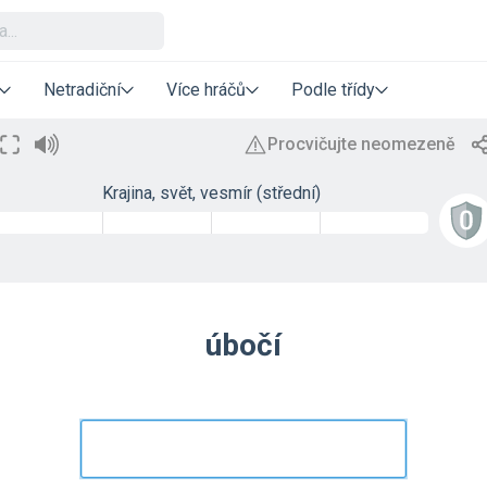
Netradiční
Více hráčů
Podle třídy
Krajina, svět, vesmír (střední)
úbočí