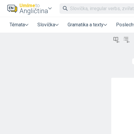
Umíme
to
Angličtina
Témata
Slovíčka
Gramatika a texty
Poslech