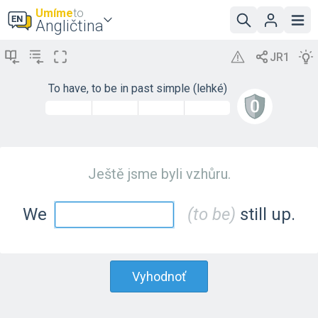
Umíme
to
Angličtina
To have, to be in past simple (lehké)
Ještě jsme byli vzhůru.
We
(to be)
still up.
Vyhodnoť