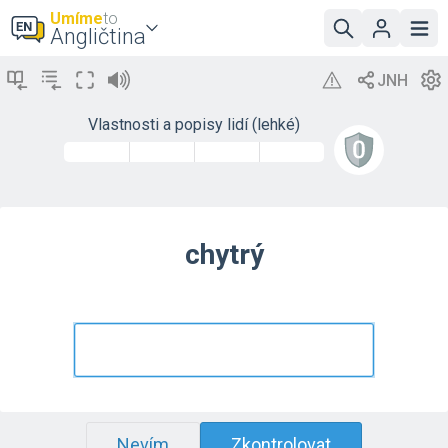
Umíme
to
Angličtina
Vlastnosti a popisy lidí (lehké)
chytrý
Nevím
Zkontrolovat