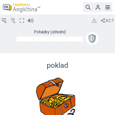
Umíme
to
Angličtina
Pohádky (střední)
poklad