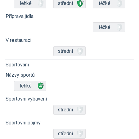
lehké
střední
těžké
Příprava jídla
těžké
V restauraci
střední
Sportování
Názvy sportů
lehké
Sportovní vybavení
střední
Sportovní pojmy
střední