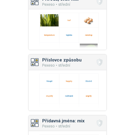
Pexeso • střední
Příslovce způsobu
Pexeso • střední
Přídavná jména: mix
Pexeso • střední