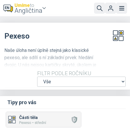
Umíme
to
Angličtina
Pexeso
Naše úloha není úplně stejná jako klasické
pexeso, ale sdílí s ní základní prvek: hledání
dvojic. U nás nejsou kartičky skryté, úkolem je
pouze odhalit, které dvojice patří k sobě.
FILTR PODLE ROČNÍKU
Odkrývejte správně a odhalíte pěkný obrázek!
Tipy pro vás
Části těla
Pexeso • střední