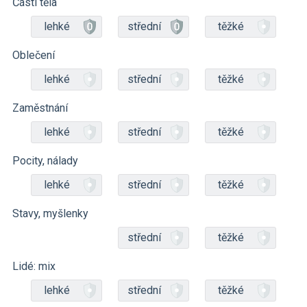
Části těla
lehké
střední
těžké
Oblečení
lehké
střední
těžké
Zaměstnání
lehké
střední
těžké
Pocity, nálady
lehké
střední
těžké
Stavy, myšlenky
střední
těžké
Lidé: mix
lehké
střední
těžké