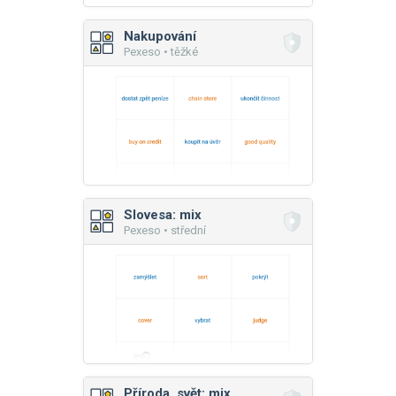
Nakupování
Pexeso • těžké
Slovesa: mix
Pexeso • střední
Příroda, svět: mix