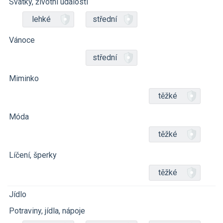
Svátky, životní události
lehké
střední
Vánoce
střední
Miminko
těžké
Móda
těžké
Líčení, šperky
těžké
Jídlo
Potraviny, jídla, nápoje