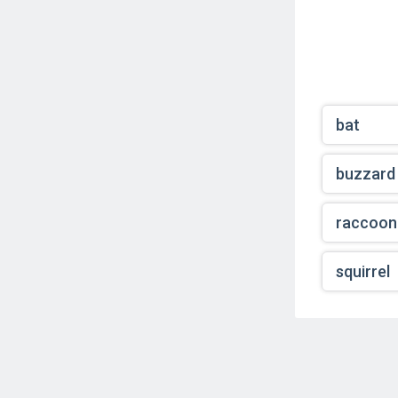
bat
buzzard
raccoon
squirrel