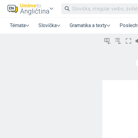
Umíme
to
Angličtina
Témata
Slovíčka
Gramatika a texty
Poslech