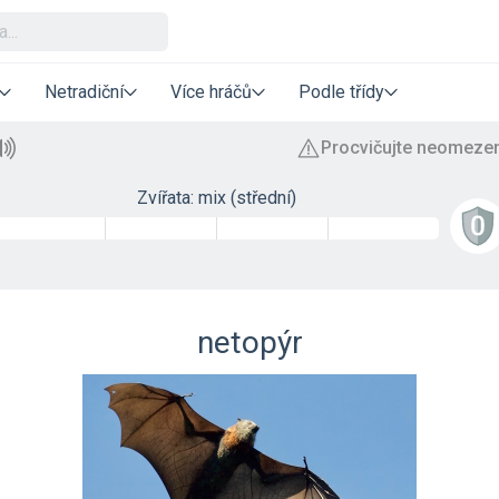
Netradiční
Více hráčů
Podle třídy
Zvířata: mix (střední)
netopýr