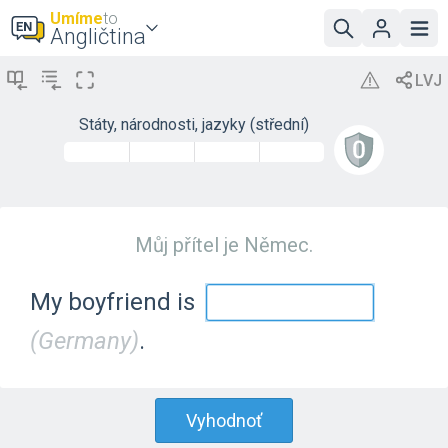
Umíme
to
Angličtina
Státy, národnosti, jazyky (střední)
Můj přítel je Němec.
My boyfriend is
(Germany)
.
Vyhodnoť