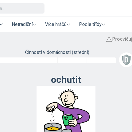
Netradiční
Více hráčů
Podle třídy
Činnosti v domácnosti (střední)
ochutit