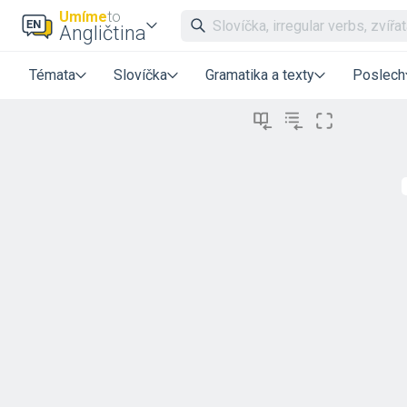
Umíme
to
Angličtina
Témata
Slovíčka
Gramatika a texty
Poslech