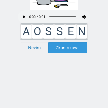
A
O
S
S
E
N
Nevím
Zkontrolovat