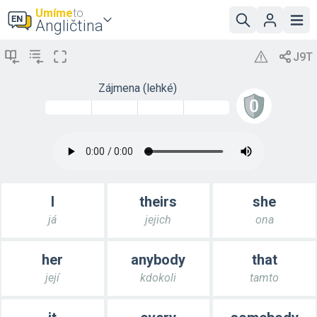
Umíme
to
Angličtina
Zájmena (lehké)
I
theirs
she
já
jejich
ona
her
anybody
that
její
kdokoli
tamto