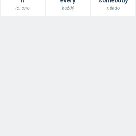
it
every
somebody
to, ono
každý
někdo