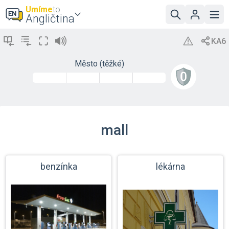
Umíme
to
Angličtina
Město (těžké)
mall
benzínka
lékárna