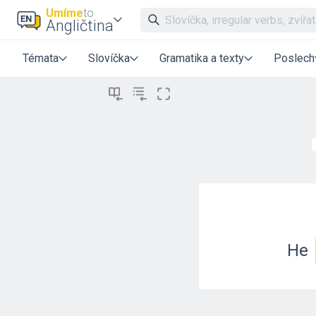
Umíme
to
Angličtina
Témata
Slovíčka
Gramatika a texty
Poslech
He