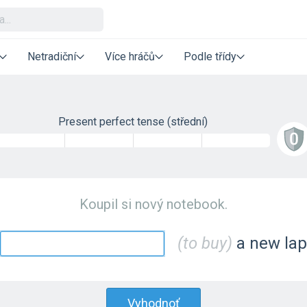
Netradiční
Více hráčů
Podle třídy
Present perfect tense (střední)
Koupil si nový notebook.
(to buy)
a new lap
Vyhodnoť