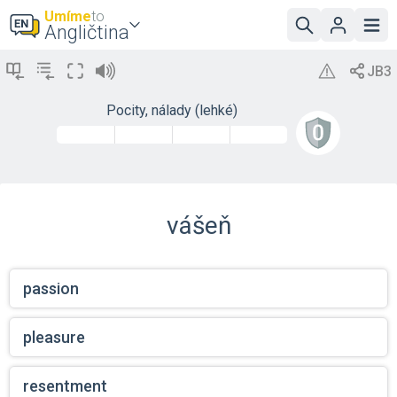
Umíme
to
Angličtina
Pocity, nálady (lehké)
vášeň
passion
pleasure
resentment