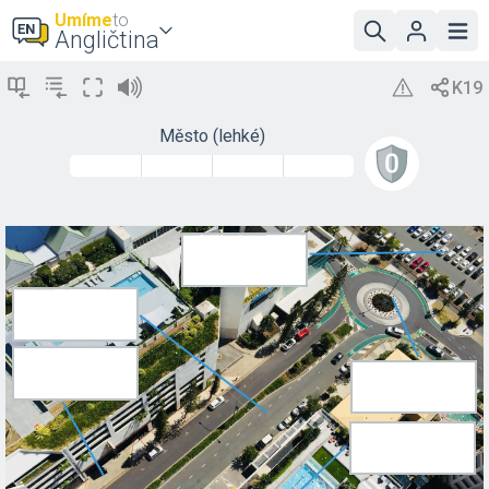
Umíme
to
Angličtina
Město (lehké)