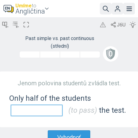
Umíme
to
Angličtina
Past simple vs. past continuous
(střední)
Jenom polovina studentů zvládla test.
Only half of the students
(to pass)
the test.
Vyhodnoť