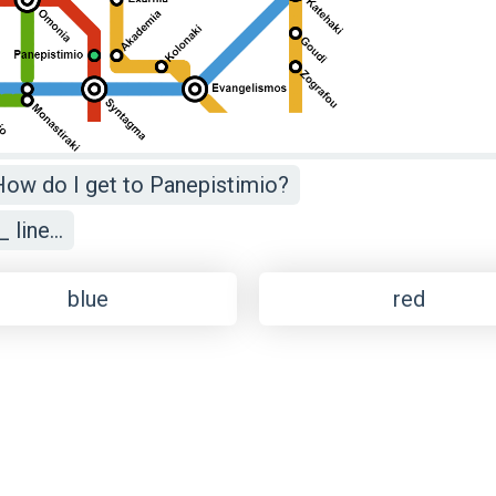
 How do I get to Panepistimio?
line...
blue
red