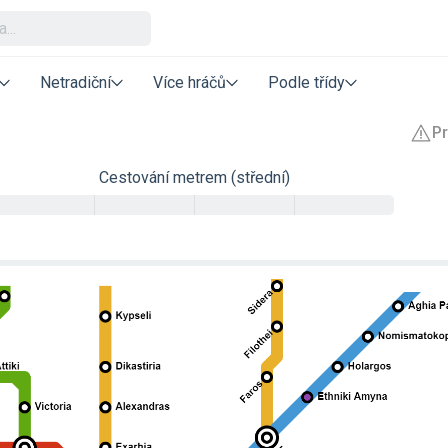
Netradiční
Více hráčů
Podle třídy
Cestování metrem (střední)