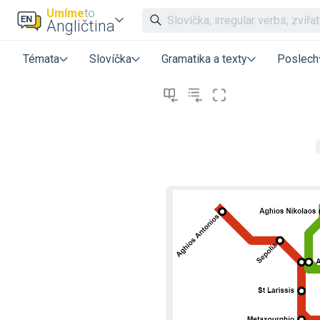
Umíme
to
Angličtina
Témata
Slovíčka
Gramatika a texty
Poslech