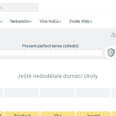
Netradiční
Více hráčů
Podle třídy
Present perfect tense (střední)
Ještě nedodělala domácí úkoly.