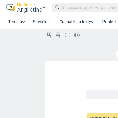
Umíme
to
Angličtina
Témata
Slovíčka
Gramatika a texty
Poslech