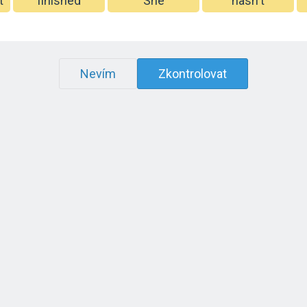
t
finished
She
hasn't
Nevím
Zkontrolovat