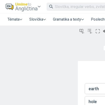
Umíme
to
Angličtina
Témata
Slovíčka
Gramatika a texty
Poslech
earth
hole