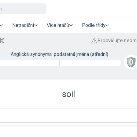
Netradiční
Více hráčů
Podle třídy
Anglická synonyma: podstatná jména (střední)
soil