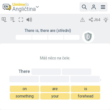
Umíme
to
Angličtina
There is, there are (střední)
Máš něco na čele.
There
.
on
are
is
something
your
forehead