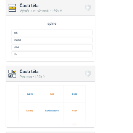
Části těla
Výběr z možností • těžké
Části těla
Pexeso • těžké