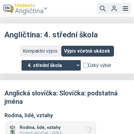
Umíme
to
Angličtina
Angličtina: 4. střední škola
Kompaktní výpis
Výpis včetně ukázek
Úzký výběr
Anglická slovíčka: Slovíčka: podstatná
jména
Rodina, lidé, vztahy
Rodina, lidé, vztahy
Poslech slovíček • těžké