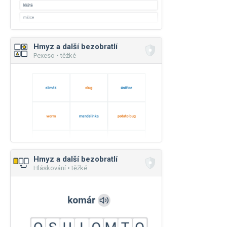
Hmyz a další bezobratlí
Pexeso • těžké
Hmyz a další bezobratlí
Hláskování • těžké