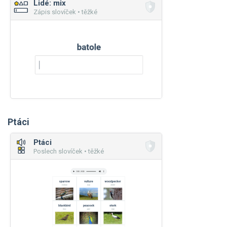
Lidé: mix
Zápis slovíček • těžké
Ptáci
Ptáci
Poslech slovíček • těžké