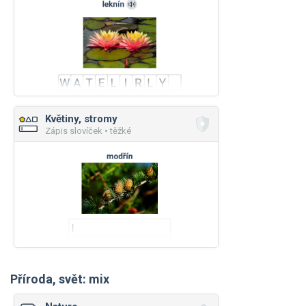
Květiny, stromy
Zápis slovíček • těžké
Příroda, svět: mix