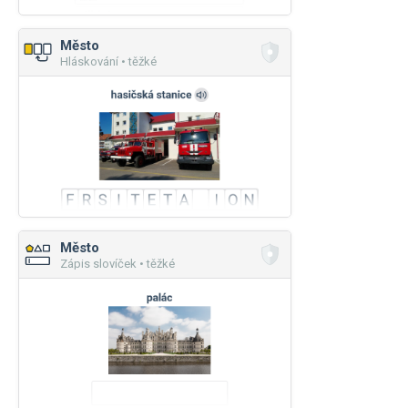
Město
Hláskování • těžké
Město
Zápis slovíček • těžké