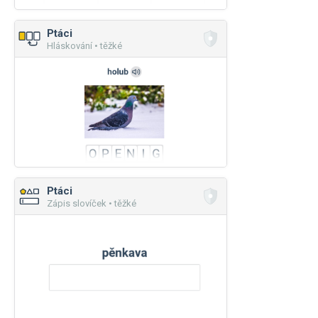
Ptáci
Hláskování • těžké
Ptáci
Zápis slovíček • těžké