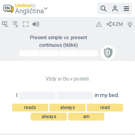
Umíme
to
Angličtina
Present simple vs. present
continuous (těžké)
Vždy si čtu v posteli.
I
in
my
bed.
reads
always
read
always
am