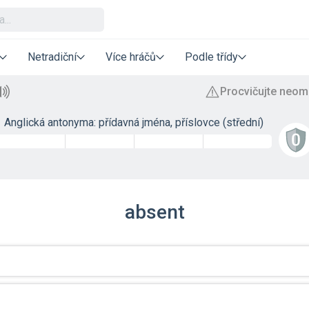
Netradiční
Více hráčů
Podle třídy
Anglická antonyma: přídavná jména, příslovce (střední)
absent