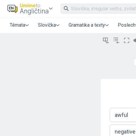
Umíme
to
Angličtina
Témata
Slovíčka
Gramatika a texty
Poslech
awful
negative