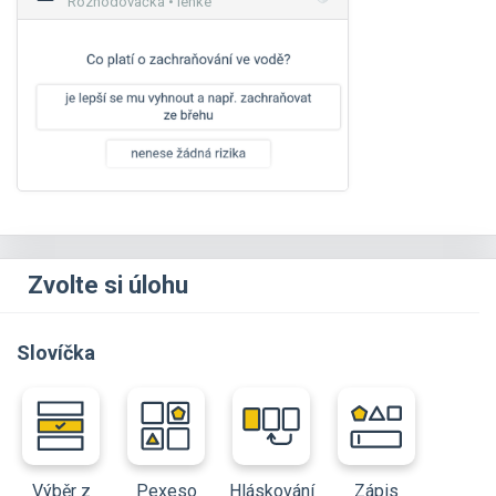
Rozhodovačka • lehké
Zvolte si úlohu
Slovíčka
Výběr z
Pexeso
Hláskování
Zápis