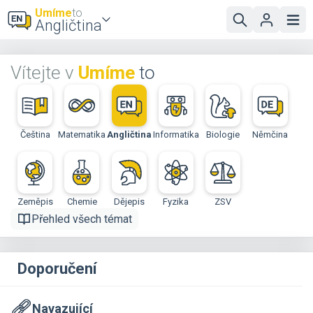
Umíme
to
Angličtina
Vítejte v
Umíme
to
Čeština
Matematika
Angličtina
Informatika
Biologie
Němčina
Zeměpis
Chemie
Dějepis
Fyzika
ZSV
Přehled všech témat
Doporučení
Navazující