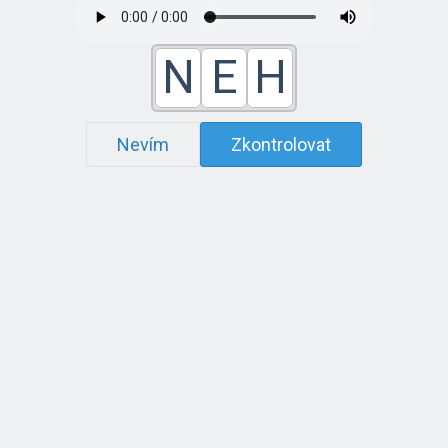
N
E
H
Nevím
Zkontrolovat