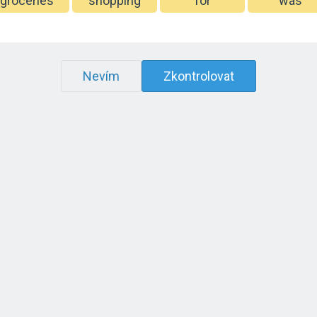
groceries
shopping
for
was
Nevím
Zkontrolovat