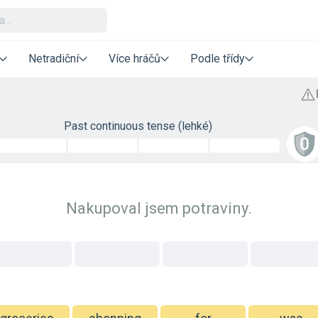
Netradiční
Více hráčů
Podle třídy
Past continuous tense (lehké)
Nakupoval jsem potraviny.