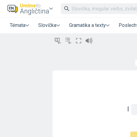
Umíme
to
Angličtina
Témata
Slovíčka
Gramatika a texty
Poslech
I