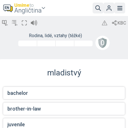
Umíme
to
Angličtina
Rodina, lidé, vztahy (těžké)
mladistvý
bachelor
brother-in-law
juvenile