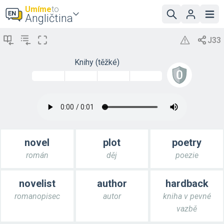
Umíme
to
Angličtina
Knihy (těžké)
novel
plot
poetry
román
děj
poezie
novelist
author
hardback
romanopisec
autor
kniha v pevné
vazbě