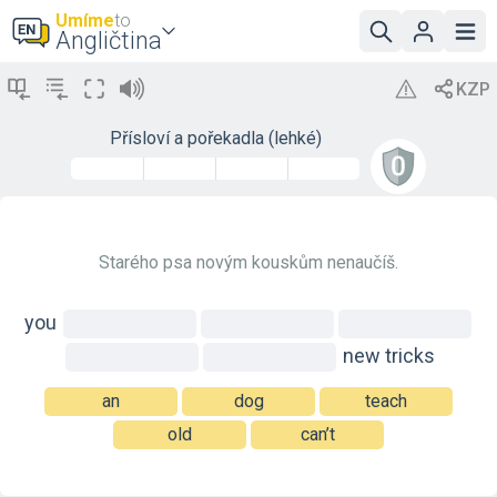
Umíme
to
Angličtina
Přísloví a pořekadla (lehké)
Starého psa novým kouskům nenaučíš.
you
new
tricks
an
dog
teach
old
can’t