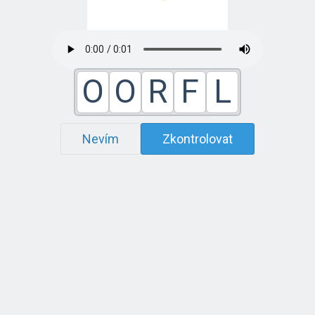
O
O
R
F
L
Nevím
Zkontrolovat