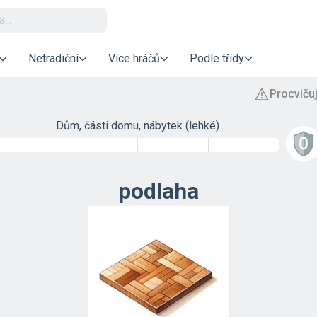
Netradiční
Více hráčů
Podle třídy
Dům, části domu, nábytek (lehké)
podlaha