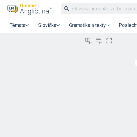
Umíme
to
Angličtina
Témata
Slovíčka
Gramatika a texty
Poslech