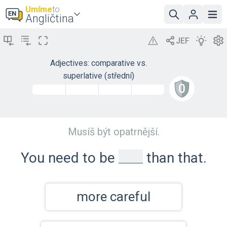
Umíme
to
Angličtina
Adjectives: comparative vs.
superlative (střední)
Musíš být opatrnější.
_
You need to be
than that.
more careful