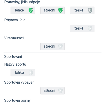
Potraviny, jídla, nápoje
lehké
střední
těžké
Příprava jídla
těžké
V restauraci
střední
Sportování
Názvy sportů
lehké
Sportovní vybavení
střední
Sportovní pojmy