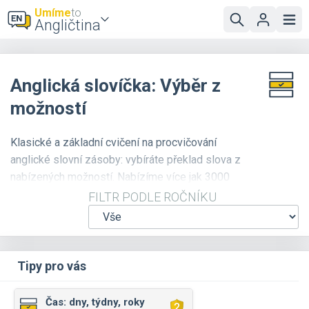
Umíme
to
Angličtina
Anglická slovíčka: Výběr z
možností
Klasické a základní cvičení na procvičování
anglické slovní zásoby: vybíráte překlad slova z
nabízených možností. Nabízíme více jak 3000
slovíček, která jsou přehledně roztříděna podle
FILTR PODLE ROČNÍKU
témat a náročnosti. Doporučujeme
zapnout zvuk
,
u většiny slovíček je k dispozici i zvuková
nahrávka se správnou výslovností. Pokud si
chcete procvičit i zápis slov, použijte cvičení
Tipy pro vás
Překladatel
.
Čas: dny, týdny, roky