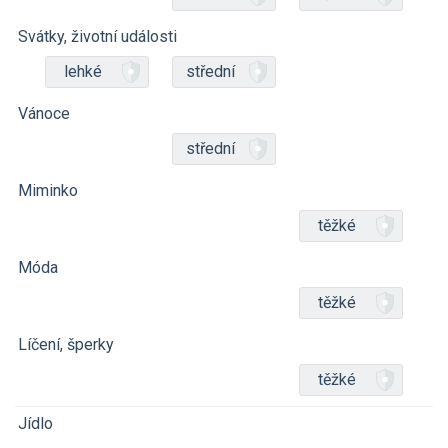
Svátky, životní události
lehké
střední
Vánoce
střední
Miminko
těžké
Móda
těžké
Líčení, šperky
těžké
Jídlo