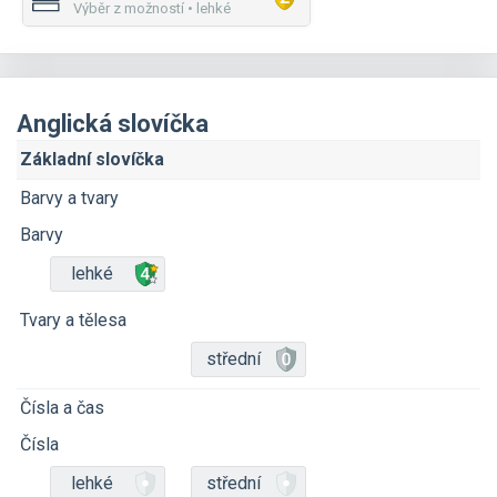
Výběr z možností • lehké
Anglická slovíčka
Základní slovíčka
Barvy a tvary
Barvy
lehké
Tvary a tělesa
střední
Čísla a čas
Čísla
lehké
střední