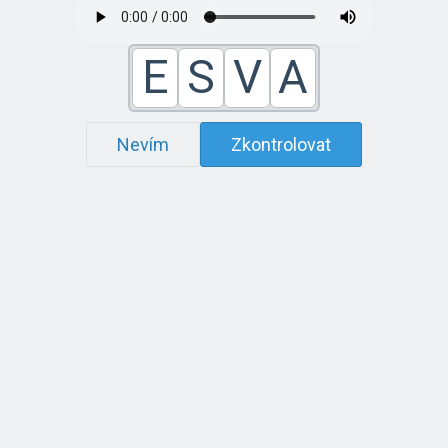
E
S
V
A
Nevím
Zkontrolovat