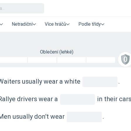
Netradiční
Více hráčů
Podle třídy
Oblečení (lehké)
Waiters usually wear a white
.
Rallye drivers wear a
in their cars
Men usually don't wear
.