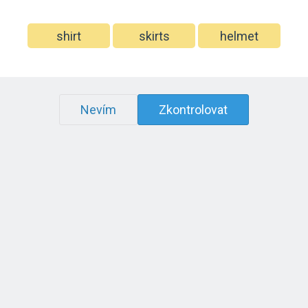
shirt
skirts
helmet
Nevím
Zkontrolovat