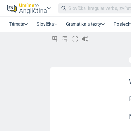
Umíme
to
Angličtina
Témata
Slovíčka
Gramatika a texty
Poslech