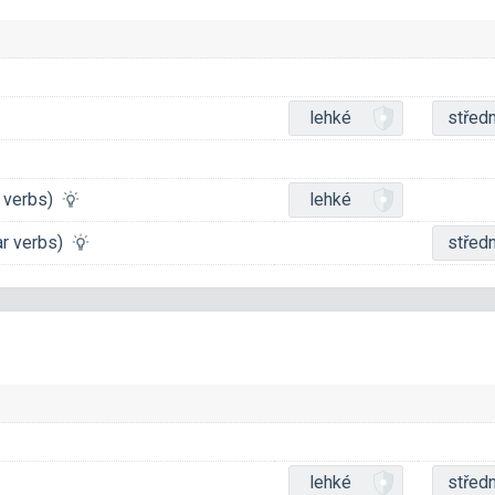
lehké
středn
r verbs)
lehké
lar verbs)
středn
lehké
středn