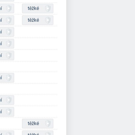
í
těžké
í
těžké
í
í
í
í
í
í
těžké