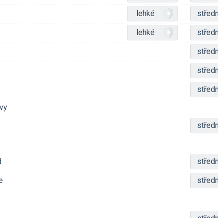
lehké
středn
lehké
středn
středn
středn
středn
evy
středn
d
středn
e
středn