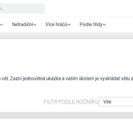
Netradiční
Více hráčů
Podle třídy
 vět. Zazní jednovětná ukázka a vaším úkolem je vyskládat větu 
FILTR PODLE ROČNÍKU