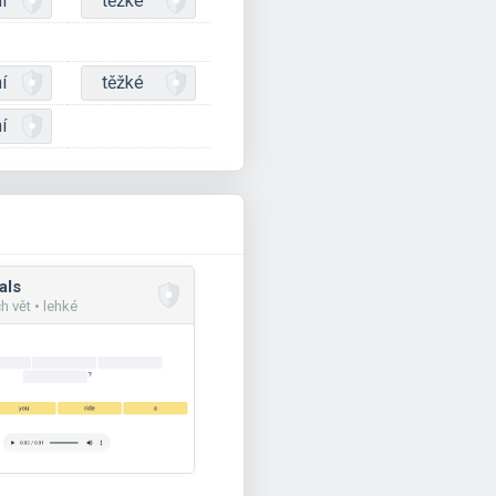
í
těžké
í
těžké
í
als
h vět • lehké