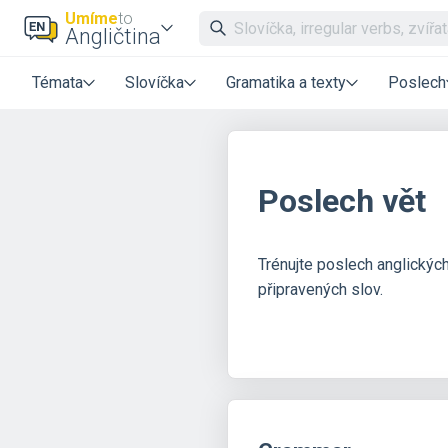
Umíme
to
Angličtina
Témata
Slovíčka
Gramatika a texty
Poslech
Poslech vět
Trénujte poslech anglických
připravených slov.