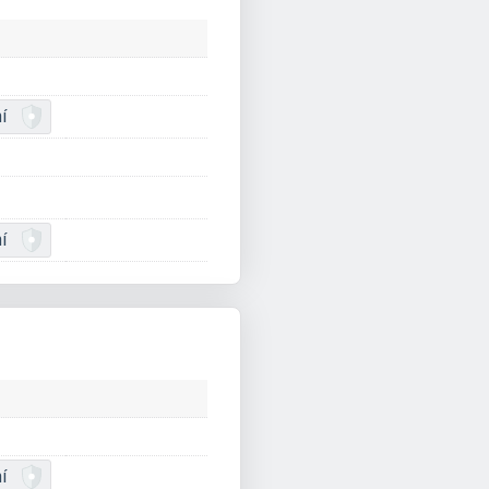
í
í
í