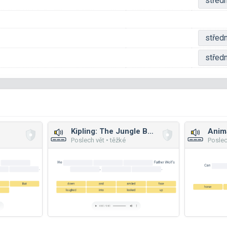
středn
středn
středn
Kipling: The Jungle Book
Anim
Poslech vět • těžké
Poslec