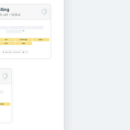
lling
h vět • těžké