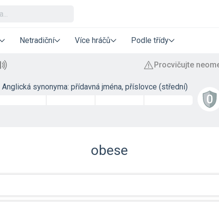
Netradiční
Více hráčů
Podle třídy
Anglická synonyma: přídavná jména, příslovce (střední)
obese