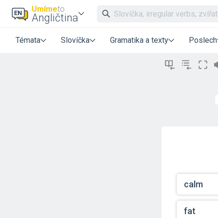
Umíme
to
Angličtina
Témata
Slovíčka
Gramatika a texty
Poslech
calm
fat