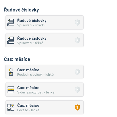
Řadové číslovky
Řadové číslovky
Vpisování • střední
Řadové číslovky
Vpisování • těžké
Čas: měsíce
Čas: měsíce
Poslech slovíček • lehké
Čas: měsíce
Výběr z možností • lehké
Čas: měsíce
Pexeso • lehké