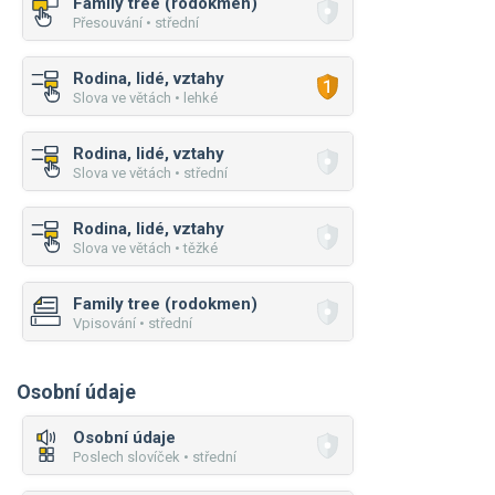
Family tree (rodokmen)
Přesouvání • střední
Rodina, lidé, vztahy
Slova ve větách • lehké
Rodina, lidé, vztahy
Slova ve větách • střední
Rodina, lidé, vztahy
Slova ve větách • těžké
Family tree (rodokmen)
Vpisování • střední
Osobní údaje
Osobní údaje
Poslech slovíček • střední