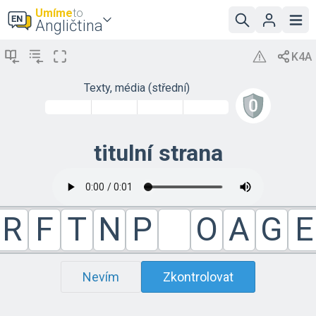
Umíme
to
Angličtina
Texty, média (střední)
titulní strana
R
F
T
N
P
O
A
G
E
Nevím
Zkontrolovat