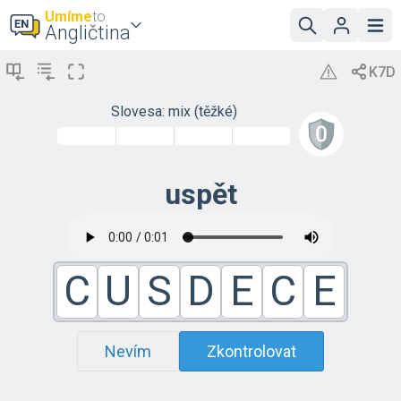
Umíme
to
Angličtina
Slovesa: mix (těžké)
uspět
C
U
S
D
E
C
E
Nevím
Zkontrolovat