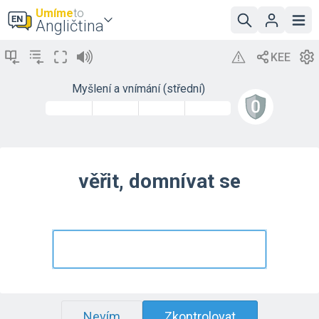
Umíme
to
Angličtina
Myšlení a vnímání (střední)
věřit, domnívat se
Nevím
Zkontrolovat