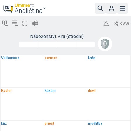
Umíme
to
Angličtina
Náboženství, víra (střední)
Velikonoce
sermon
kněz
Easter
kázání
devil
kříž
priest
modlitba