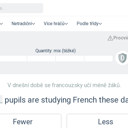
Netradiční
Více hráčů
Podle třídy
Quantity: mix (těžké)
V dnešní době se francouzsky učí méně žáků.
pupils are studying French these d
Fewer
Less