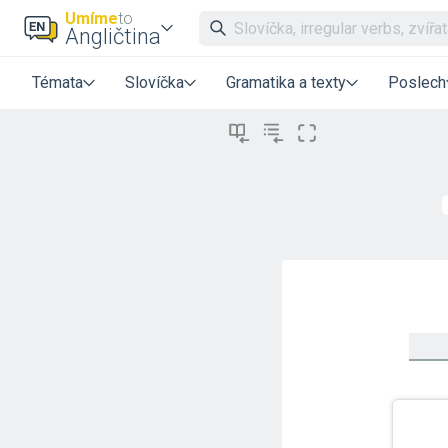
Umíme
to
Angličtina
Témata
Slovíčka
Gramatika a texty
Poslech
_