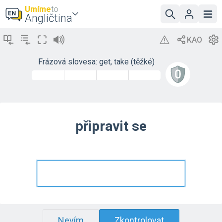
Umíme
to
Angličtina
Frázová slovesa: get, take (těžké)
připravit se
Nevím
Zkontrolovat