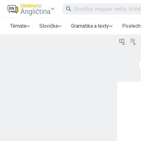
Umíme
to
Angličtina
Témata
Slovíčka
Gramatika a texty
Poslech