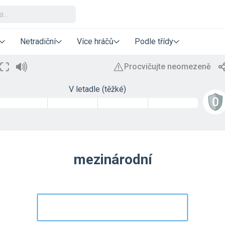
Netradiční
Více hráčů
Podle třídy
V letadle (těžké)
mezinárodní