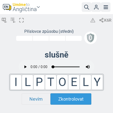
Umíme
to
Angličtina
Příslovce způsobu (střední)
slušně
I
L
P
T
O
E
L
Y
Nevím
Zkontrolovat