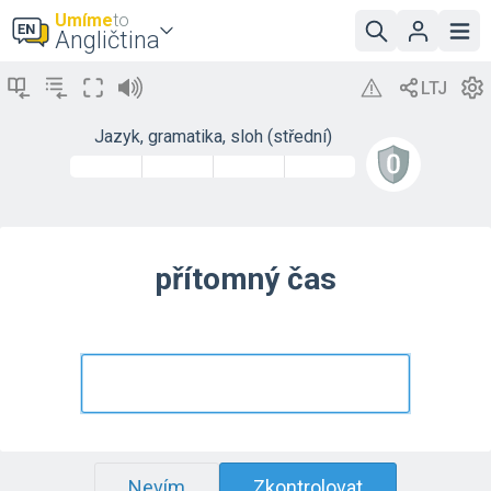
Umíme
to
Angličtina
Jazyk, gramatika, sloh (střední)
přítomný čas
Nevím
Zkontrolovat